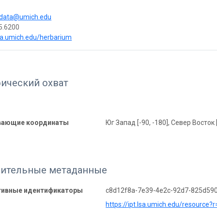
data@umich.edu
5.6200
lsa.umich.edu/herbarium
фический охват
вающие координаты
Юг Запад [-90, -180], Север Восток 
ительные метаданные
тивные идентификаторы
c8d12f8a-7e39-4e2c-92d7-825d59
https://ipt.lsa.umich.edu/resource