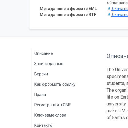
обновлени
Метаданные в формате EML
Скачат
Метаданные в формате RTF
Скачат
Описание
Описан
Записи данных
The Univer
Версии
specimens 
students, 
Как оформить ссылку
The organi
Права
life on Ear
university
Регистрация в GBIF
make UM a 
Ключевые слова
of Earth’s 
Контакты