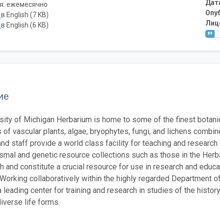
Дат
я: ежемесячно
Опу
ь
в English (7 KB)
Лиц
ь
в English (6 KB)
ие
sity of Michigan Herbarium is home to some of the finest botanica
of vascular plants, algae, bryophytes, fungi, and lichens combine
and staff provide a world class facility for teaching and research
smal and genetic resource collections such as those in the Herb
th and constitute a crucial resource for use in research and educa
. Working collaboratively within the highly regarded Department of
leading center for training and research in studies of the histo
diverse life forms.