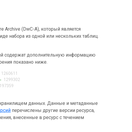
e Archive (DwC-A), который является
де набора из одной или нескольких таблиц.
ний содержат дополнительную информацию
рения показано ниже.
1260611
1299302
197359
 хранилищем данных. Данные и метаданные
ерсий
перечислены другие версии ресурса,
ения, внесенные в ресурс с течением