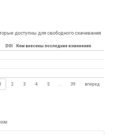
торые доступны для свободного скачивания.
DOI
Кем внесены последние изменения
1
2
3
4
5
…
39
вперед
зом: