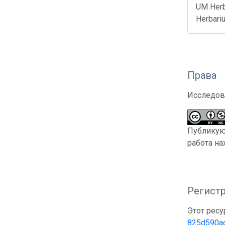
UM Herba
Herbari
Права
Исследов
Публикующ
работа на
Регистр
Этот ресу
825d590a