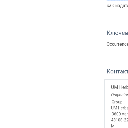
как изда
Ключев
Occurrenc
Контак
UM Herb
Originato
Group
UM Herb
3600 Var
48108-22
MI