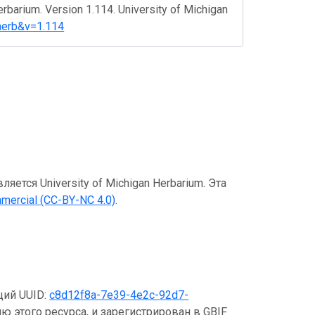
rbarium. Version 1.114. University of Michigan
mherb&v=1.114
тся University of Michigan Herbarium. Эта
mercial (CC-BY-NC 4.0)
.
щий UUID:
c8d12f8a-7e39-4e2c-92d7-
ю этого ресурса, и зарегистрирован в GBIF