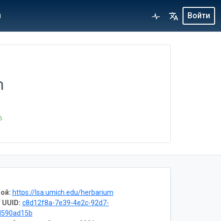
я
Войти
m
6
ой:
https://lsa.umich.edu/herbarium
 UUID:
c8d12f8a-7e39-4e2c-92d7-
d590ad15b