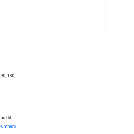
[90, 180]
0ad15b
?r=umherb