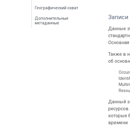
Географический охват
Записи
Дополнительные
метаданные
Данные эт
стандарт
Основная 
Также в 
об основн
Occur
Identi
Multi
Resou
Данный э
ресурсов
которые б
времени.