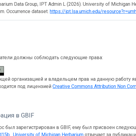
rium Data Group, IPT Admin L (2026). University of Michigan He
um. Occurrence dataset.
https://ipt.lsa.umich.edu/resource?r=u
атели должны соблюдать следующие права:
ей организацией и владельцем прав на данную работу являе
ходится под лицензией
Creative Commons Attribution Non Com
ация в GBIF
рс был зарегистрирован в GBIF, ему был присвоен следую
d15b
.
University of Michigan Herbarium
отвечает за публикаци