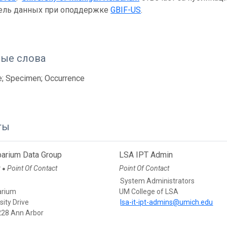
тель данных при оподдержке
GBIF-US
.
ые слова
e; Specimen; Occurrence
ты
arium Data Group
LSA IPT Admin
r
Point Of Contact
Point Of Contact
●
System Administrators
arium
UM College of LSA
sity Drive
lsa-it-ipt-admins@umich.edu
28 Ann Arbor