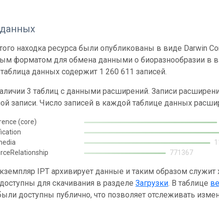
 данных
ого находка ресурса были опубликованы в виде Darwin Cor
ным форматом для обмена данными о биоразнообразии в ви
таблица данных содержит 1 260 611 записей.
наличии 3 таблиц с данными расширений. Записи расшире
ой записи. Число записей в каждой таблице данных расши
rence (core)
fication
media
1
rceRelationship
771367
кземпляр IPT архивирует данные и таким образом служит
 доступны для скачивания в разделе
Загрузки
. В таблице
в
ыли доступны публично, что позволяет отслеживать измен