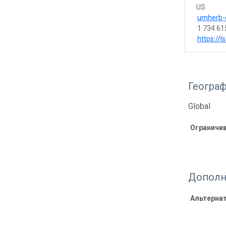
US
umherb-
1 734.61
https://
Геогра
Global
Ограничи
Дополн
Альтерна