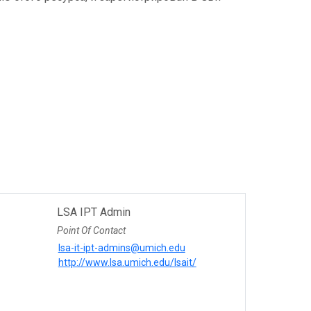
LSA IPT Admin
Point Of Contact
lsa-it-ipt-admins@umich.edu
http://www.lsa.umich.edu/lsait/