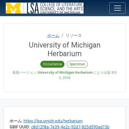
ホーム
リソース
University of Michigan
Herbarium
Occurrence
Specimen
最新バージョン
University of Michigan Herbarium
により出版
8月
3, 2026
ホーム:
https://lsa.umich.edu/herbarium
GBIF UUID:
c8d12f8a-7e39-4e2c-92d7-825d590ad15b