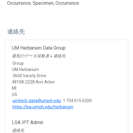
Occurrence; Specimen; Occurrence
連絡先
UM Herbarium Data Group
最初のデータ採集者
連絡先
●
Group
UM Herbarium
3600 Varsity Drive
48108-2228 Ann Arbor
MI
US
umherb-data@umich.edu
1 734.615.6200
https://lsa.umich.edu/herbarium
LSA IPT Admin
連絡先