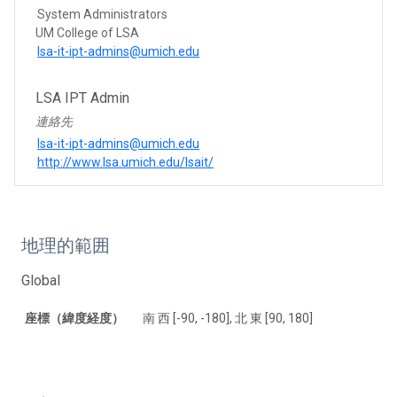
System Administrators
UM College of LSA
lsa-it-ipt-admins@umich.edu
LSA IPT Admin
連絡先
lsa-it-ipt-admins@umich.edu
http://www.lsa.umich.edu/lsait/
地理的範囲
Global
座標（緯度経度）
南 西 [-90, -180], 北 東 [90, 180]