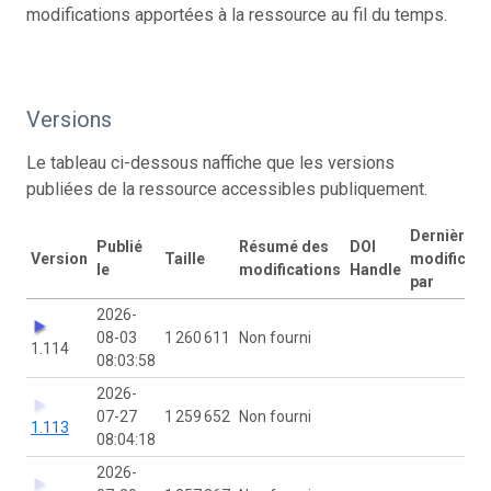
modifications apportées à la ressource au fil du temps.
Versions
Le tableau ci-dessous naffiche que les versions
publiées de la ressource accessibles publiquement.
Dernière
Publié
Résumé des
DOI
Version
Taille
modificati
le
modifications
Handle
par
2026-
08-03
1 260 611
Non fourni
1.114
08:03:58
2026-
07-27
1 259 652
Non fourni
1.113
08:04:18
2026-