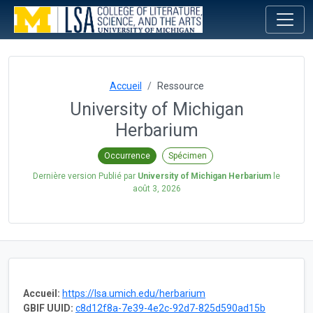
Accueil
Ressource
University of Michigan
Herbarium
Occurrence
Spécimen
Dernière version Publié par
University of Michigan Herbarium
le
août 3, 2026
Accueil:
https://lsa.umich.edu/herbarium
GBIF UUID:
c8d12f8a-7e39-4e2c-92d7-825d590ad15b