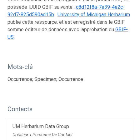
possède lUUID GBIF suivante :
c8d12f8a-7e39-4e2c-
92d7-825d590ad15b
.
University of Michigan Herbarium
publie cette ressource, et est enregistré dans le GBIF
comme éditeur de données avec lapprobation du
GBIF-
US
.
Mots-clé
Occurrence; Specimen; Occurrence
Contacts
UM Herbarium Data Group
Créateur
Personne De Contact
●