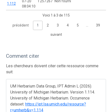
07-20
1 257 267
Non fourni
1.112
08:04:10
Voici 1 à 3 de 115
précédent
1
2
3
4
5
…
39
suivant
Comment citer
Les chercheurs doivent citer cette ressource comme
suit:
UM Herbarium Data Group, IPT Admin L (2026).
University of Michigan Herbarium. Version 1.114.
University of Michigan Herbarium. Occurrence
dataset.
https://ipt.lsa.umich.edu/resource?
r=umherb&v=1.114