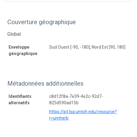
Couverture géographique
Global
Enveloppe
Sud Ouest [-90, -180], Nord Est [90, 180]
géographique
Métadonnées additionnelles
Identifiants
c8d12f8a-7e39-4e2c-92d7-
alternatifs
825d590ad15b
https://ipt.lsa.umich.edu/resource?
r=umherb