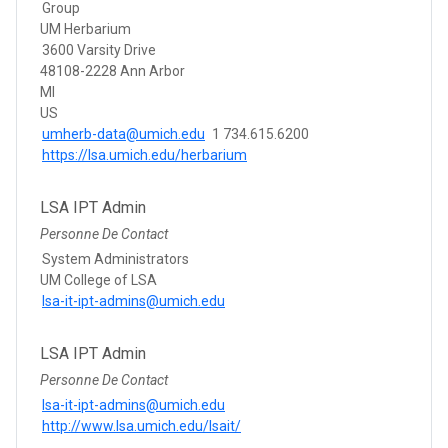
Group
UM Herbarium
3600 Varsity Drive
48108-2228 Ann Arbor
MI
US
umherb-data@umich.edu
1 734.615.6200
https://lsa.umich.edu/herbarium
LSA IPT Admin
Personne De Contact
System Administrators
UM College of LSA
lsa-it-ipt-admins@umich.edu
LSA IPT Admin
Personne De Contact
lsa-it-ipt-admins@umich.edu
http://www.lsa.umich.edu/lsait/